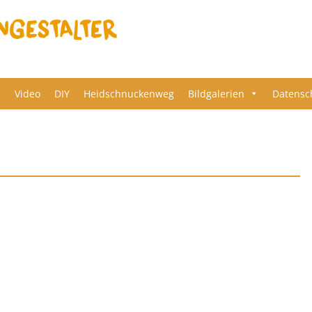
s
Video
DIY
Heidschnuckenweg
Bildgalerien
Datensc