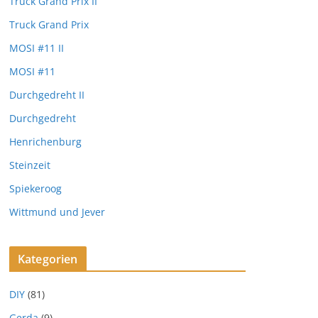
Truck Grand Prix II
Truck Grand Prix
MOSI #11 II
MOSI #11
Durchgedreht II
Durchgedreht
Henrichenburg
Steinzeit
Spiekeroog
Wittmund und Jever
Kategorien
DIY
(81)
Gerda
(9)