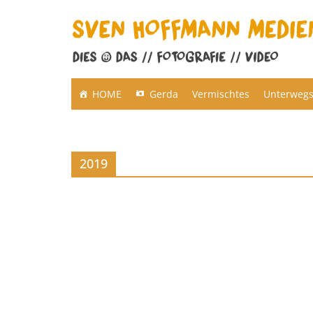
Zum
Inhalt
springen
HOME
Gerda
Vermischtes
Unterweg
2019