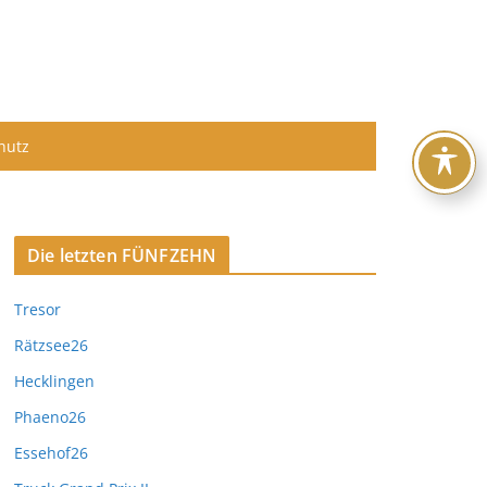
hutz
Die letzten FÜNFZEHN
Tresor
Rätzsee26
Hecklingen
Phaeno26
Essehof26