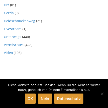
DIY
(81)
Gerda
(9)
Heidschnuckenweg
(21)
Livestream
(1)
Unterwegs
(440)
Vermischtes
(428)
Video
(103)
Diese Website benutzt Cookies. Wenn Du die Website weiter
Copyright © 2026
SVEN HOFFMANN MEDIENGESTALTER
. Alle
nutzt, gehe ich von Deinem Einverständnis aus.
Rechte vorbehalten.
OK
Nein
Datenschutz
Theme:
ColorMag
von ThemeGrill. Präsentiert von
WordPress
.