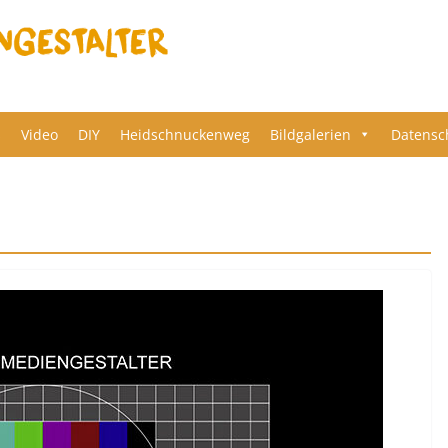
s
Video
DIY
Heidschnuckenweg
Bildgalerien
Datensc