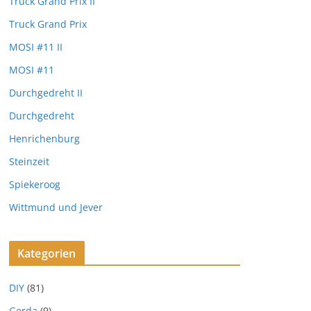
Truck Grand Prix II
Truck Grand Prix
MOSI #11 II
MOSI #11
Durchgedreht II
Durchgedreht
Henrichenburg
Steinzeit
Spiekeroog
Wittmund und Jever
Kategorien
DIY
(81)
Gerda
(9)