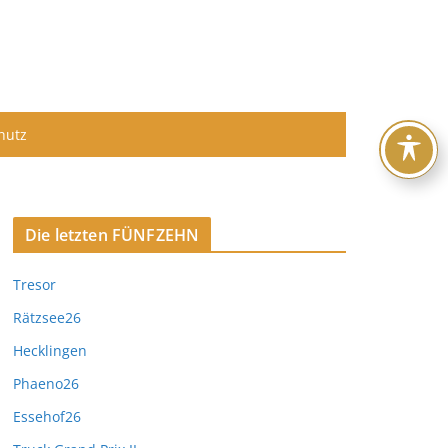
hutz
Die letzten FÜNFZEHN
Tresor
Rätzsee26
Hecklingen
Phaeno26
Essehof26