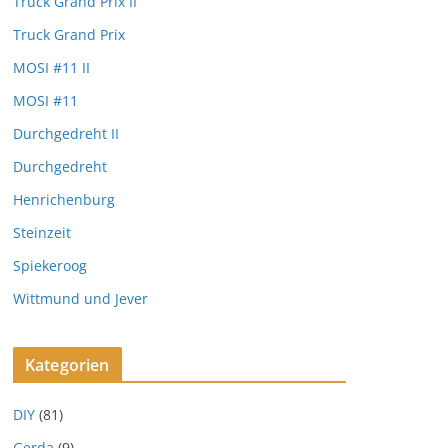
Truck Grand Prix II
Truck Grand Prix
MOSI #11 II
MOSI #11
Durchgedreht II
Durchgedreht
Henrichenburg
Steinzeit
Spiekeroog
Wittmund und Jever
Kategorien
DIY
(81)
Gerda
(9)