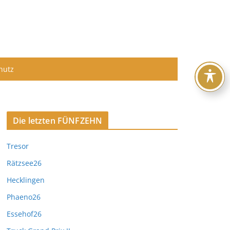
hutz
Die letzten FÜNFZEHN
Tresor
Rätzsee26
Hecklingen
Phaeno26
Essehof26