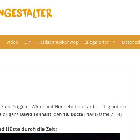
s
Video
DIY
Heidschnuckenweg
Bildgalerien
Datensc
zum Do(g)ctor Who, samt Hundehütten-Tardis. Ich glaube in
t übrigens
David Tennant
, den
10. Doctor
dar (Staffel 2 – 4).
d Hütte durch die Zeit: