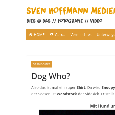
Zum
Inhalt
springen
HOME
Gerda
Vermischtes
Unterweg
VERMISCHTES
Dog Who?
Also das ist mal ein super
Shirt
. Da wird
Snoopy
der Season ist
Woodstock
der Sidekick. Er stell
Mit Hund un