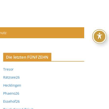
hutz
Die letzten FÜNFZEHN
Tresor
Rätzsee26
Hecklingen
Phaeno26
Essehof26