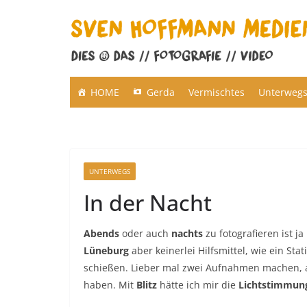
Zum
Inhalt
springen
HOME
Gerda
Vermischtes
Unterweg
UNTERWEGS
In der Nacht
Abends
oder auch
nachts
zu fotografieren ist j
Lüneburg
aber keinerlei Hilfsmittel, wie ein Stat
schießen. Lieber mal zwei Aufnahmen machen, al
haben. Mit
Blitz
hätte ich mir die
Lichtstimmun