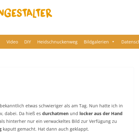
s
Video
DIY
Heidschnuckenweg
Bildgalerien
Datensc
a bekanntlich etwas schwieriger als am Tag. Nun hatte ich in
iv, dabei. Da hieß es
durchatmen
und
locker aus der Hand
s hinterher nur ein verwackeltes Bild zur Verfügung zu
g
kaputt gemacht. Hat dann auch geklappt.