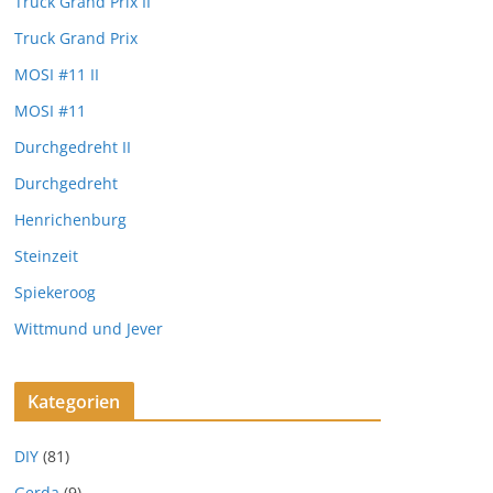
Truck Grand Prix II
Truck Grand Prix
MOSI #11 II
MOSI #11
Durchgedreht II
Durchgedreht
Henrichenburg
Steinzeit
Spiekeroog
Wittmund und Jever
Kategorien
DIY
(81)
Gerda
(9)