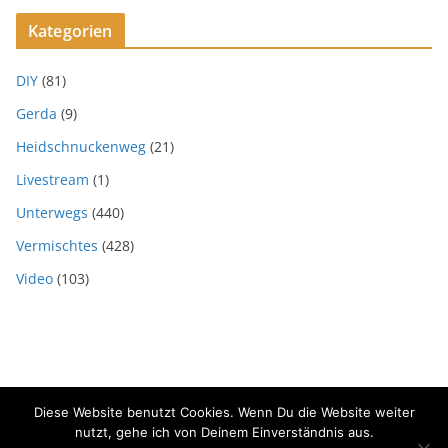
Kategorien
DIY
(81)
Gerda
(9)
Heidschnuckenweg
(21)
Livestream
(1)
Unterwegs
(440)
Vermischtes
(428)
Video
(103)
Diese Website benutzt Cookies. Wenn Du die Website weiter
Copyright © 2026
SVEN HOFFMANN MEDIENGESTALTER
. Alle
nutzt, gehe ich von Deinem Einverständnis aus.