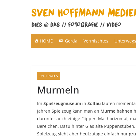
Zum
Inhalt
springen
HOME
Gerda
Vermischtes
Unterweg
UNTERWEGS
Murmeln
Im
Spielzeugmuseum
in
Soltau
laufen momentan
Jahren Spielzeug kann man an
Murmelbahnen
h
darunter auch einige Flipper. Mal horizontal, m
Bereichen. Dazu hinter Glas alte Puppenstuben,
Spielzeug sieht aber heutzutage einfach nur
gru