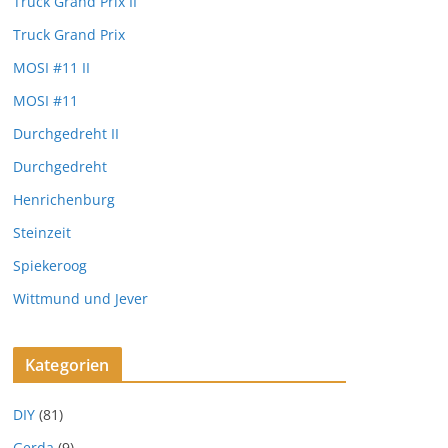
Truck Grand Prix II
Truck Grand Prix
MOSI #11 II
MOSI #11
Durchgedreht II
Durchgedreht
Henrichenburg
Steinzeit
Spiekeroog
Wittmund und Jever
Kategorien
DIY
(81)
Gerda
(9)