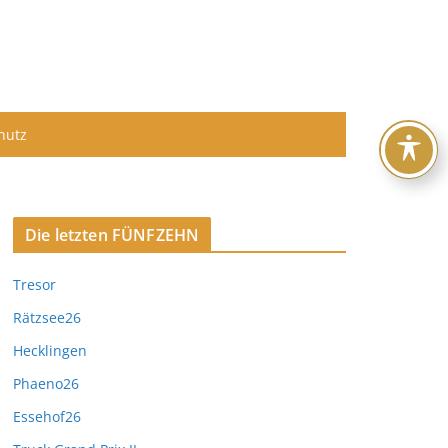
hutz
Die letzten FÜNFZEHN
Tresor
Rätzsee26
Hecklingen
Phaeno26
Essehof26