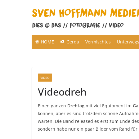
Zum
Inhalt
springen
HOME
Gerda
Vermischtes
Unterweg
VIDEO
Videodreh
Einen ganzen
Drehtag
mit viel Equipment im
Ga
können, aber es sind trotzdem schöne Aufnah
warten. Die Band released es erst zum Ende des 
sondern habe nur ein paar Bilder vom Rand für