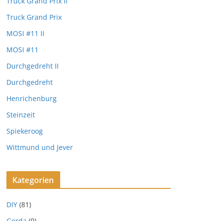
Truck Grand Prix II
Truck Grand Prix
MOSI #11 II
MOSI #11
Durchgedreht II
Durchgedreht
Henrichenburg
Steinzeit
Spiekeroog
Wittmund und Jever
Kategorien
DIY
(81)
Gerda
(9)