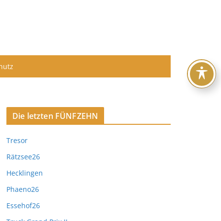
hutz
Die letzten FÜNFZEHN
Tresor
Rätzsee26
Hecklingen
Phaeno26
Essehof26