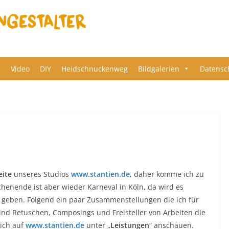
s
Video
DIY
Heidschnuckenweg
Bildgalerien
Datensc
ite
unseres Studios
www.stantien.de
, daher komme ich zu
henende ist aber wieder Karneval in Köln, da wird es
 geben. Folgend ein paar Zusammenstellungen die ich für
ind Retuschen, Composings und Freisteller von Arbeiten die
sich auf
www.stantien.de
unter „
Leistungen
“ anschauen.