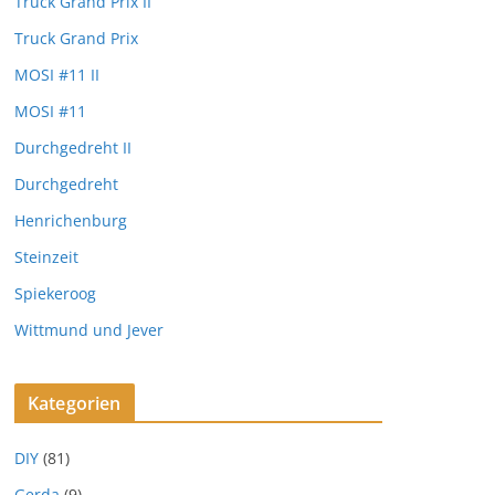
Truck Grand Prix II
Truck Grand Prix
MOSI #11 II
MOSI #11
Durchgedreht II
Durchgedreht
Henrichenburg
Steinzeit
Spiekeroog
Wittmund und Jever
Kategorien
DIY
(81)
Gerda
(9)