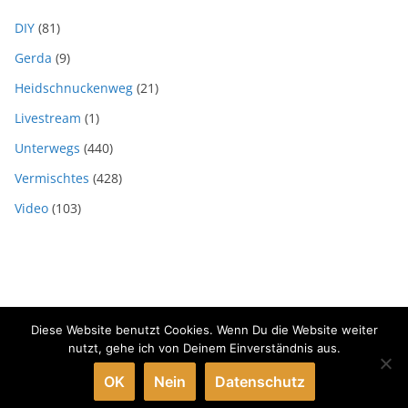
DIY
(81)
Gerda
(9)
Heidschnuckenweg
(21)
Livestream
(1)
Unterwegs
(440)
Vermischtes
(428)
Video
(103)
Diese Website benutzt Cookies. Wenn Du die Website weiter
Copyright © 2026
SVEN HOFFMANN MEDIENGESTALTER
. Alle
nutzt, gehe ich von Deinem Einverständnis aus.
Rechte vorbehalten.
OK
Nein
Datenschutz
Theme:
ColorMag
von ThemeGrill. Präsentiert von
WordPress
.