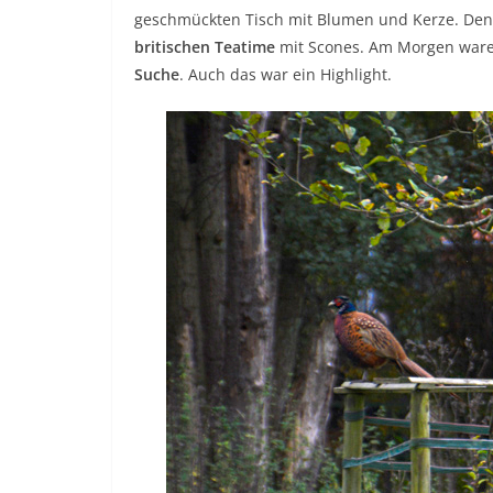
geschmückten Tisch mit Blumen und Kerze. Den
britischen Teatime
mit Scones. Am Morgen ware
Suche
. Auch das war ein Highlight.