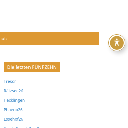
hutz
Die letzten FÜNFZEHN
Tresor
Rätzsee26
Hecklingen
Phaeno26
Essehof26