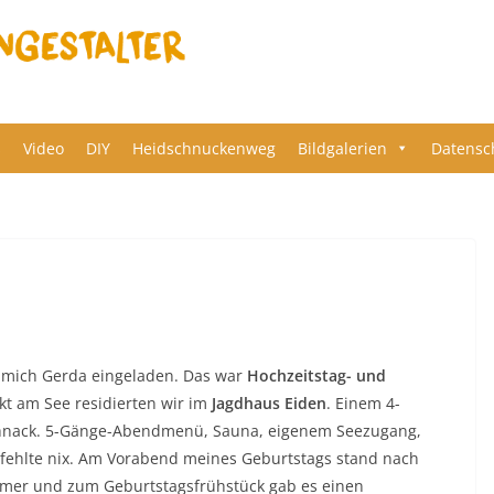
s
Video
DIY
Heidschnuckenweg
Bildgalerien
Datensc
 mich Gerda eingeladen. Das war
Hochzeitstag- und
ekt am See residierten wir im
Jagdhaus Eiden
. Einem 4-
Schnack. 5-Gänge-Abendmenü, Sauna, eigenem Seezugang,
ehlte nix. Am Vorabend meines Geburtstags stand nach
mer und zum Geburtstagsfrühstück gab es einen