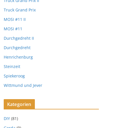
Truck Grand Prix II
Truck Grand Prix
MOSI #11 II
MOSI #11
Durchgedreht II
Durchgedreht
Henrichenburg
Steinzeit
Spiekeroog
Wittmund und Jever
Kategorien
DIY
(81)
Gerda
(9)