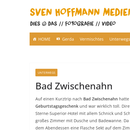
Zum
Inhalt
springen
HOME
Gerda
Vermischtes
Unterweg
UNTERWEGS
Bad Zwischenahn
Auf einen Kurztrip nach
Bad Zwischenahn
hatte
Geburtstagsgeschenk
und war wirklich toll. Dir
Sterne-Superior-Hotel mit allem Schnick und 
großes Zimmer mit Dusche und Badewanne. Da f
dem Abendessen eine Flasche Sekt auf dem Zim