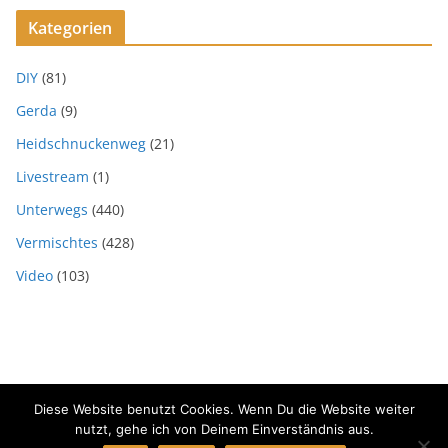
Kategorien
DIY
(81)
Gerda
(9)
Heidschnuckenweg
(21)
Livestream
(1)
Unterwegs
(440)
Vermischtes
(428)
Video
(103)
Diese Website benutzt Cookies. Wenn Du die Website weiter
Copyright © 2026
SVEN HOFFMANN MEDIENGESTALTER
. Alle
nutzt, gehe ich von Deinem Einverständnis aus.
Rechte vorbehalten.