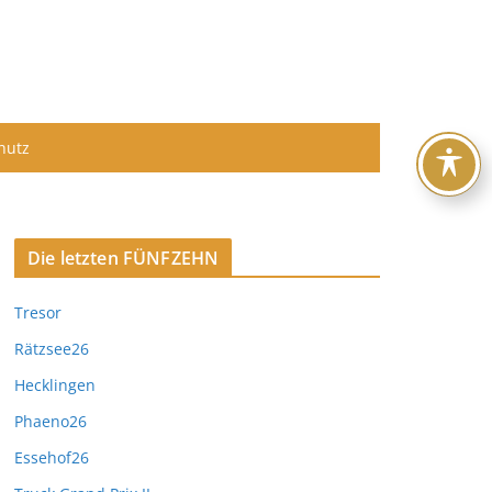
hutz
Die letzten FÜNFZEHN
Tresor
Rätzsee26
Hecklingen
Phaeno26
Essehof26