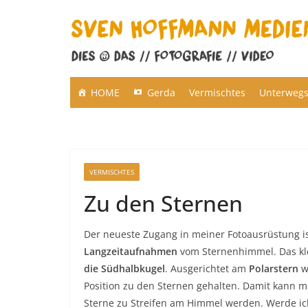
Zum
Inhalt
springen
HOME
Gerda
Vermischtes
Unterweg
VERMISCHTES
Zu den Sternen
Der neueste Zugang in meiner Fotoausrüstung i
Langzeitaufnahmen
vom Sternenhimmel. Das klei
die Südhalbkugel
. Ausgerichtet am
Polarstern
wi
Position zu den Sternen gehalten. Damit kann 
Sterne zu Streifen am Himmel werden. Werde i