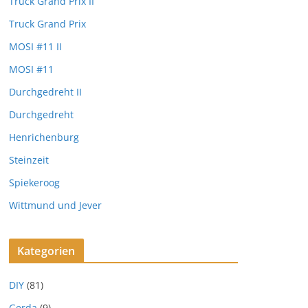
Truck Grand Prix II
Truck Grand Prix
MOSI #11 II
MOSI #11
Durchgedreht II
Durchgedreht
Henrichenburg
Steinzeit
Spiekeroog
Wittmund und Jever
Kategorien
DIY
(81)
Gerda
(9)