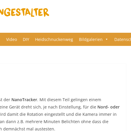
s
Video
DIY
Heidschnuckenweg
Bildgalerien
Datensc
st der
NanoTracker
. Mit diesem Teil gelingen einem
ne Gerät dreht sich, je nach Einstellung, für die
Nord- oder
rd damit die Rotation eingestellt und die Kamera immer in
man dann z.B. mehrere Minuten Belichten ohne dass die
ch demnächst mal austesten.